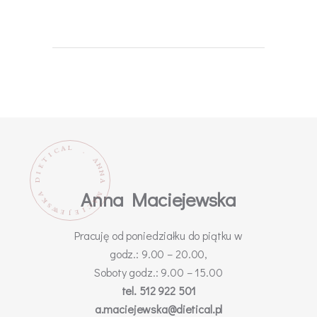
L
A
C
.
I
T
A
N
E
N
I
D
A
Anna Maciejewska
M
A
K
A
C
S
W
I
E
E
J
Pracuję od poniedziałku do piątku w
godz.: 9.00 – 20.00,
Soboty godz.: 9.00 – 15.00
tel. 512 922 501
a.maciejewska@dietical.pl