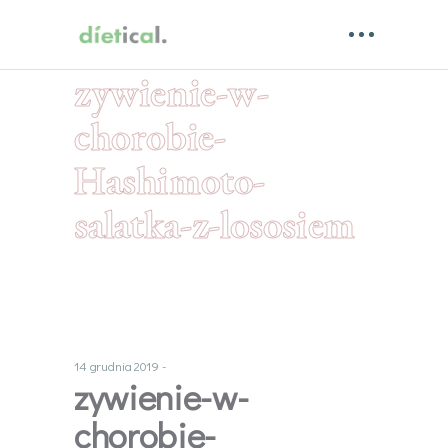
zywienie-w-
chorobie-
Hashimoto-
salatka-z-lososiem
14 grudnia 2019
zywienie-w-
chorobie-