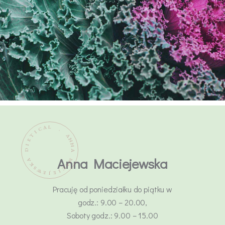
Anna Maciejewska
A
K
S
W
E
J
Pracuję od poniedziałku do piątku w
godz.: 9.00 – 20.00,
Soboty godz.: 9.00 – 15.00