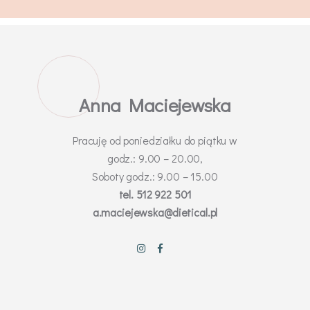
L
A
C
.
I
T
A
N
E
N
I
D
A
Anna Maciejewska
M
A
K
A
C
S
W
I
E
E
J
Pracuję od poniedziałku do piątku w
godz.: 9.00 – 20.00,
Soboty godz.: 9.00 – 15.00
tel. 512 922 501
a.maciejewska@dietical.pl