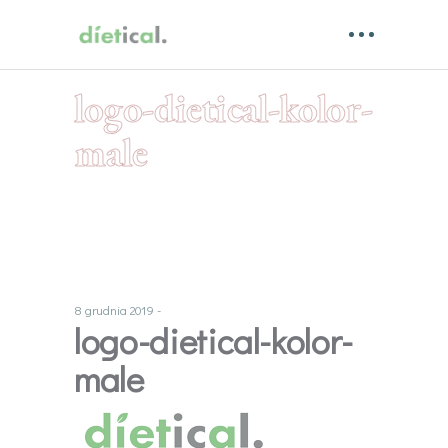
logo-dietical-kolor-
male
8 grudnia 2019
logo-dietical-kolor-
male