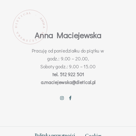
L
A
C
.
I
T
A
N
E
N
I
D
A
Anna Maciejewska
M
A
K
A
C
S
W
I
E
E
J
Pracuję od poniedziałku do piątku w
godz.: 9.00 – 20.00,
Soboty godz.: 9.00 – 15.00
tel. 512 922 501
a.maciejewska@dietical.pl
Polityka prywatności
Cookies