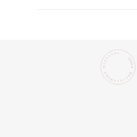
L
A
C
.
I
T
A
N
E
N
I
D
A
M
A
K
A
C
S
W
I
E
E
J