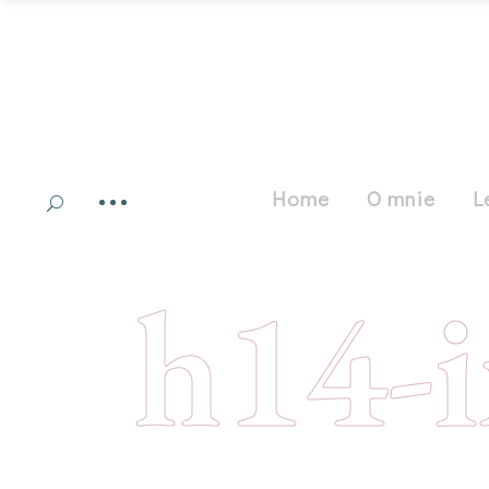
Home
O mnie
L
h14-