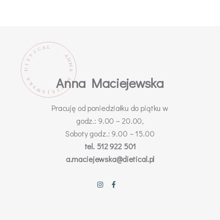
L
A
C
.
I
T
A
N
E
N
I
D
A
Anna Maciejewska
M
A
K
A
C
S
W
I
E
E
J
Pracuję od poniedziałku do piątku w
godz.: 9.00 – 20.00,
Soboty godz.: 9.00 – 15.00
tel. 512 922 501
a.maciejewska@dietical.pl