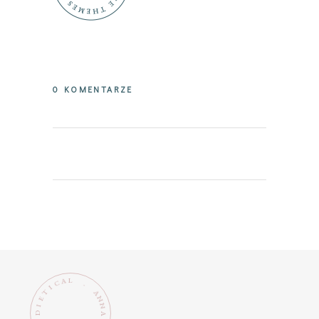
0 KOMENTARZE
L
A
C
.
I
T
A
N
E
N
I
D
A