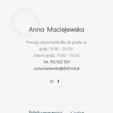
L
A
C
.
I
T
A
N
E
N
I
D
A
Anna Maciejewska
M
A
K
A
C
S
W
I
E
E
J
Pracuję od poniedziałku do piątku w
godz.: 9.00 – 20.00,
Soboty godz.: 9.00 – 15.00
tel. 512 922 501
a.maciejewska@dietical.pl
Polityka prywatności
Cookies