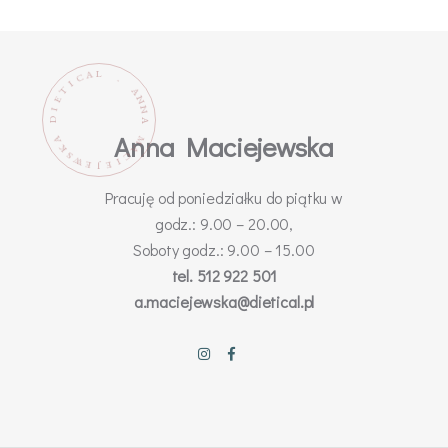
L
A
C
.
I
T
A
N
E
N
I
D
A
Anna Maciejewska
M
A
K
A
C
S
W
I
E
E
J
Pracuję od poniedziałku do piątku w
godz.: 9.00 – 20.00,
Soboty godz.: 9.00 – 15.00
tel. 512 922 501
a.maciejewska@dietical.pl