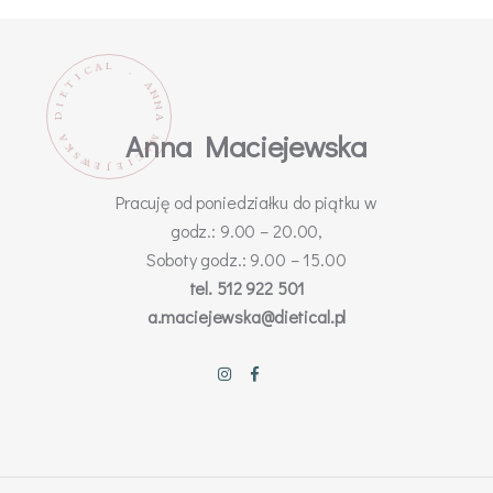
L
A
C
.
I
T
A
N
E
N
I
D
A
Anna Maciejewska
M
A
K
A
C
S
W
I
E
E
J
Pracuję od poniedziałku do piątku w
godz.: 9.00 – 20.00,
Soboty godz.: 9.00 – 15.00
tel. 512 922 501
a.maciejewska@dietical.pl