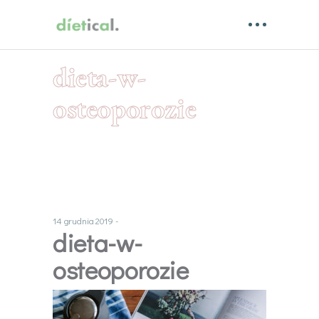
dieta-w-
osteoporozie
14 grudnia 2019
dieta-w-
osteoporozie