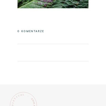
0 KOMENTARZE
L
A
C
.
I
T
A
N
E
N
I
D
A