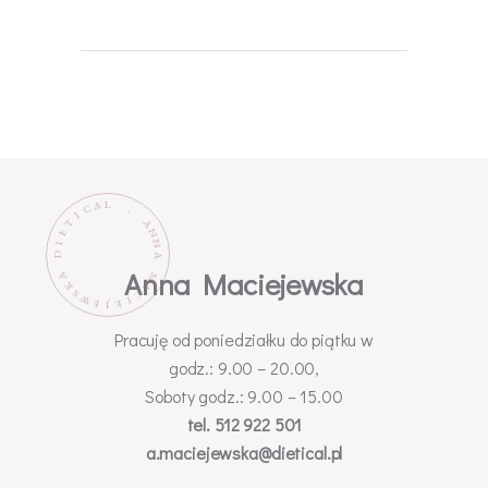
L
A
C
.
I
T
A
N
E
N
I
D
A
Anna Maciejewska
M
A
K
A
C
S
W
I
E
E
J
Pracuję od poniedziałku do piątku w
godz.: 9.00 – 20.00,
Soboty godz.: 9.00 – 15.00
tel. 512 922 501
a.maciejewska@dietical.pl