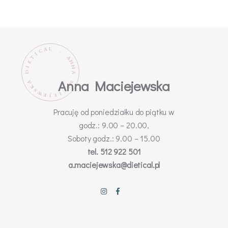
L
A
C
.
I
T
A
N
E
N
I
D
A
Anna Maciejewska
M
A
K
A
C
S
W
I
E
E
J
Pracuję od poniedziałku do piątku w
godz.: 9.00 – 20.00,
Soboty godz.: 9.00 – 15.00
tel. 512 922 501
a.maciejewska@dietical.pl