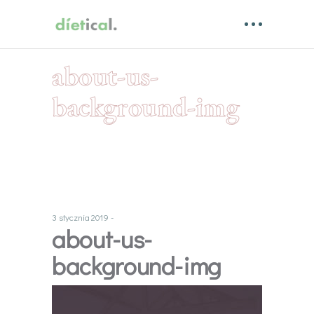
about-us-
background-img
3 stycznia 2019
about-us-
background-img