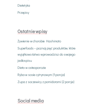
Dietetyka
Przepisy
Ostatnie wpisy
Żywienie w chorobie Hashimoto
Superfoods – poznaj pięć produktów, które
wyjątkowo łatwo wprowadzisz do swojego
jadłospisu
Dieta w osteoporozie
Ryba w sosie cytrynowym [1 porcja]
Zupa z soczewicy z pomidorami [2 porcje]
Social media