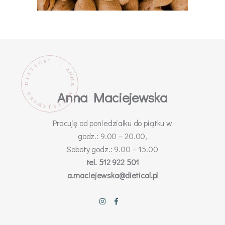
L
A
C
.
I
T
A
N
E
N
I
D
A
Anna Maciejewska
M
A
K
A
C
S
W
I
E
E
J
Pracuję od poniedziałku do piątku w
godz.: 9.00 – 20.00,
Soboty godz.: 9.00 – 15.00
tel. 512 922 501
a.maciejewska@dietical.pl