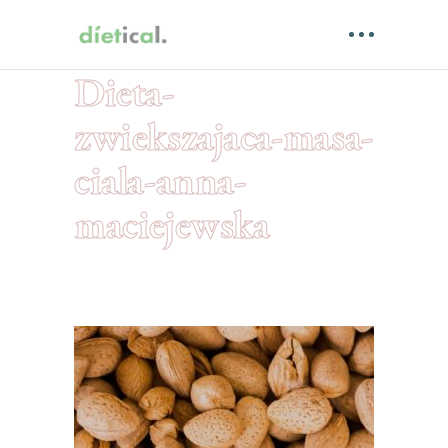
Dieta-
zwiekszajaca-masa-
ciala-anna-
maciejewska