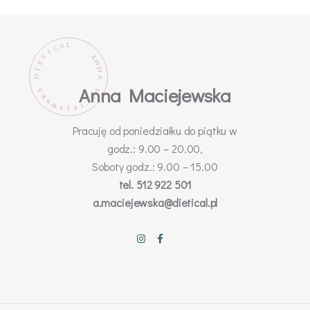
L
A
C
.
I
T
A
N
E
N
I
D
A
Anna Maciejewska
M
A
K
A
C
S
W
I
E
E
J
Pracuję od poniedziałku do piątku w
godz.: 9.00 – 20.00,
Soboty godz.: 9.00 – 15.00
tel. 512 922 501
a.maciejewska@dietical.pl