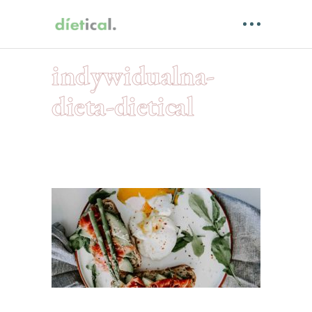
indywidualna-
dieta-dietical