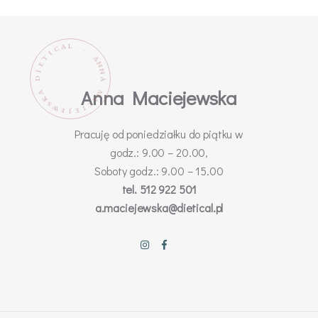
L
A
C
.
I
T
A
N
E
N
I
D
A
Anna Maciejewska
M
A
K
A
C
S
W
I
E
E
J
Pracuję od poniedziałku do piątku w
godz.: 9.00 – 20.00,
Soboty godz.: 9.00 – 15.00
tel. 512 922 501
a.maciejewska@dietical.pl