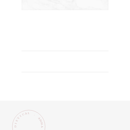
L
A
C
.
I
T
A
N
E
N
I
D
A