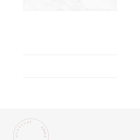
L
A
C
.
I
T
A
N
E
N
I
D
A