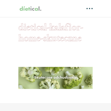
dietical-kalafior-
home-skuteczne