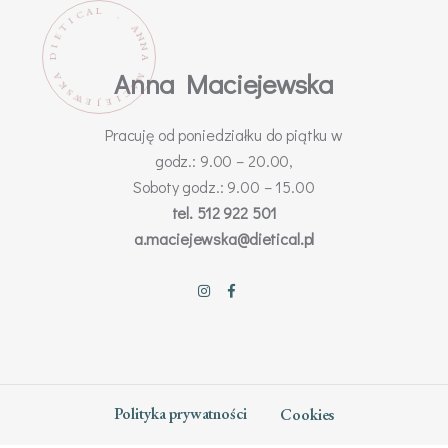
L
A
C
.
I
T
A
N
E
N
I
D
A
Anna Maciejewska
M
A
K
A
C
S
W
I
E
E
J
Pracuję od poniedziałku do piątku w
godz.: 9.00 – 20.00,
Soboty godz.: 9.00 – 15.00
tel. 512 922 501
a.maciejewska@dietical.pl
Polityka prywatności
Cookies