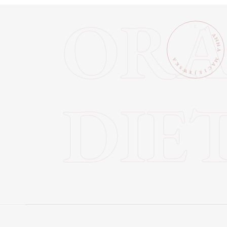
ORA
M
A
K
A
C
S
W
I
E
E
J
DIE