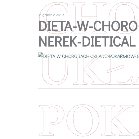
CHO
16 grudnia 2019
DIETA-W-CHOR
NEREK-DIETICAL
UKŁ
POK