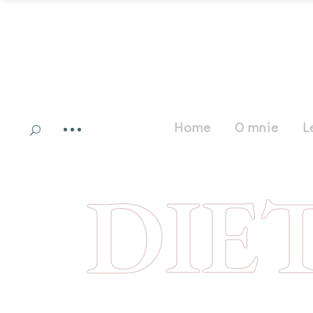
Home
O mnie
L
DIE