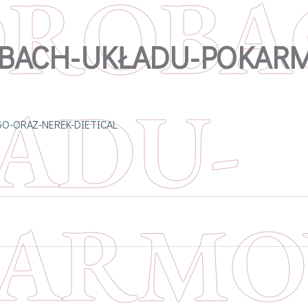
ROBA
OBACH-UKŁADU-POKAR
ADU-
ARMO